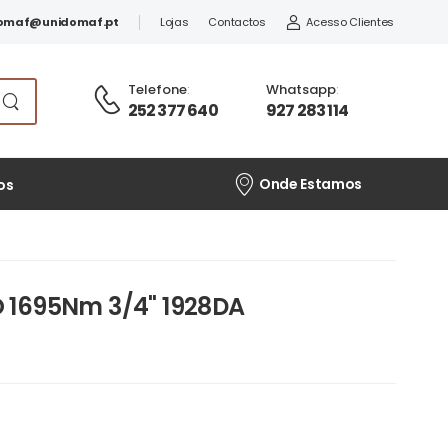
omaf@unidomaf.pt
Lojas
Contactos
Acesso Clientes
Telefone
:
Whatsapp
:
252 377 640
927 283 114
Onde Estamos
os
 1695Nm 3/4" 1928DA