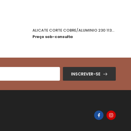
AR
ALICATE CORTE COBRE/ALUMINIO 230 1132BM
MA
Preço sob-consulta
Pr
INSCREVER-SE