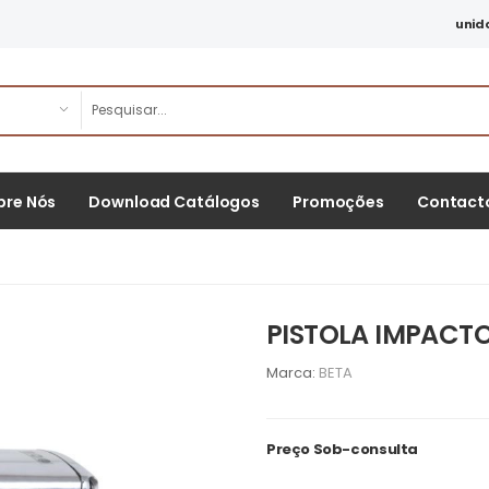
unid
bre Nós
Download Catálogos
Promoções
Contact
PISTOLA IMPACTO
Marca:
BETA
Preço Sob-consulta