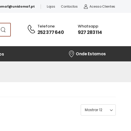
omaf@unidomaf.pt
Lojas
Contactos
Acesso Clientes
Telefone
:
Whatsapp
:
252 377 640
927 283 114
Onde Estamos
os