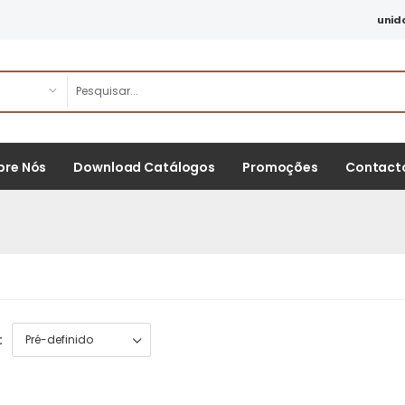
unid
bre Nós
Download Catálogos
Promoções
Contact
: