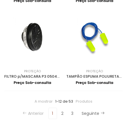
Preço Sob-consulta
Preço Sob-consulta
PROTEÇÃO
PROTEÇÃO
FILTRO p/MASCARA P3 0504077
TAMPÃO ESPUMA POLIURETANO c/CORDÃO SNR 36d 0402002
Preço Sob-consulta
Preço Sob-consulta
A mostrar
1-12 de 53
Produtos
Anterior
1
2
3
Seguinte