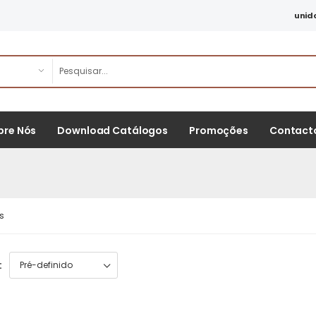
unid
bre Nós
Download Catálogos
Promoções
Contact
s
: