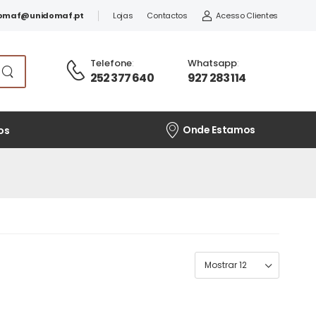
omaf@unidomaf.pt
Lojas
Contactos
Acesso Clientes
Telefone
:
Whatsapp
:
252 377 640
927 283 114
Onde Estamos
os