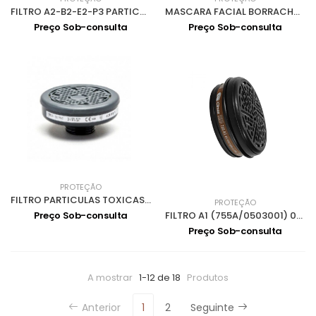
FILTRO A2-B2-E2-P3 PARTICULAS p/0502001 0504007
MASCARA FACIAL BORRACHA TERMOPLASTICA s/FILTROS BLS4000
Preço Sob-consulta
Preço Sob-consulta
PROTEÇÃO
FILTRO PARTICULAS TOXICAS P3 R p/0503008 202 P3 R
PROTEÇÃO
FILTRO A1 (755A/0503001) 0504008
Preço Sob-consulta
Preço Sob-consulta
A mostrar
1-12 de 18
Produtos
Anterior
1
2
Seguinte