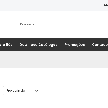
unid
bre Nós
Download Catálogos
Promoções
Contact
: