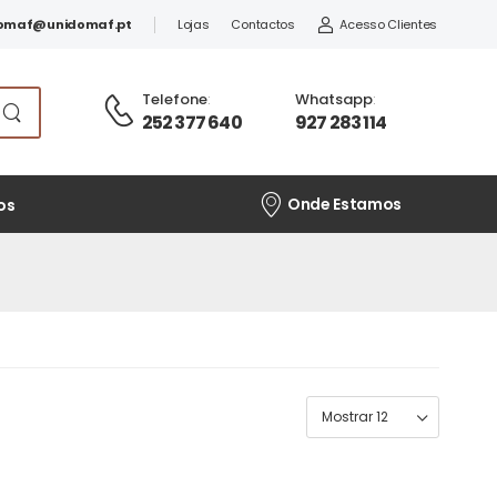
omaf@unidomaf.pt
Lojas
Contactos
Acesso Clientes
Telefone
:
Whatsapp
:
252 377 640
927 283 114
Onde Estamos
os