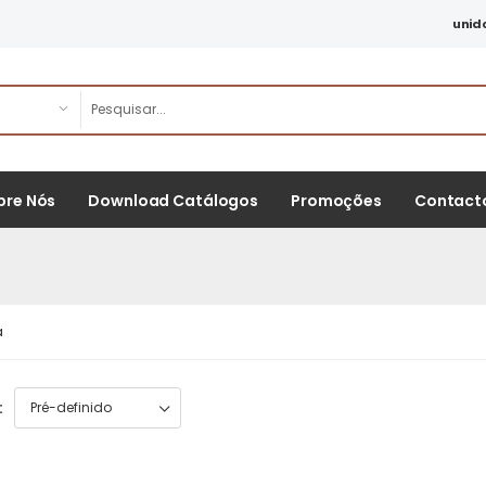
unid
bre Nós
Download Catálogos
Promoções
Contact
a
: