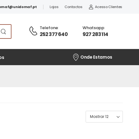
omaf@unidomaf.pt
Lojas
Contactos
Acesso Clientes
Telefone
:
Whatsapp
:
252 377 640
927 283 114
Onde Estamos
os