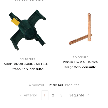
SOLDADURA
SOLDADURA
PINCA TIG 2,4 - 10N24
ADAPTADOR BOBINE METALICA FIO pequeno 107080051
Preço Sob-consulta
Preço Sob-consulta
A mostrar
1-12 de 143
Produtos
Anterior
1
2
3
Seguinte