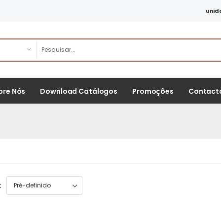
unid
bre Nós
Download Catálogos
Promoções
Contact
: