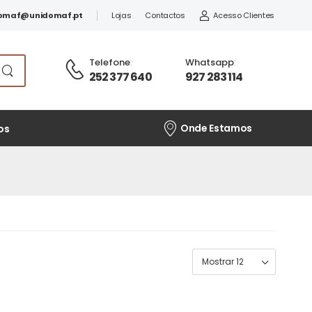
omaf@unidomaf.pt
Lojas
Contactos
Acesso Clientes
Telefone
:
Whatsapp
:
252 377 640
927 283 114
Onde Estamos
os