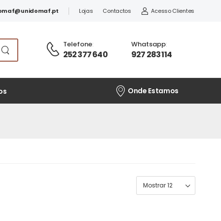
omaf@unidomaf.pt
Lojas
Contactos
Acesso Clientes
Telefone
:
Whatsapp
:
252 377 640
927 283 114
Onde Estamos
os