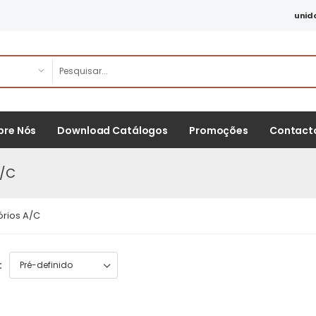
unid
bre Nós
Download Catálogos
Promoções
Contact
A/C
rios A/C
: