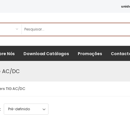
unid
bre Nós
Download Catálogos
Promoções
Contact
IG AC/DC
ters TIG AC/DC
: