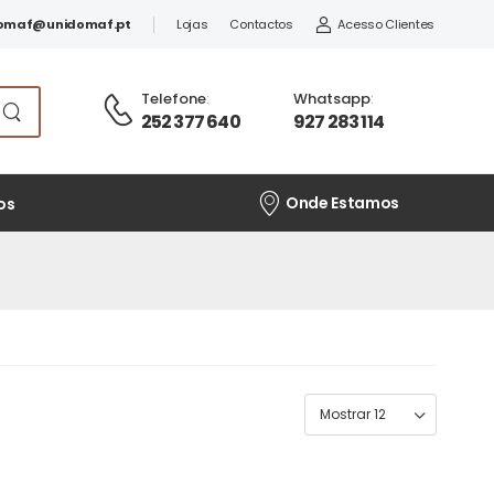
omaf@unidomaf.pt
Lojas
Contactos
Acesso Clientes
Telefone
:
Whatsapp
:
252 377 640
927 283 114
Onde Estamos
os