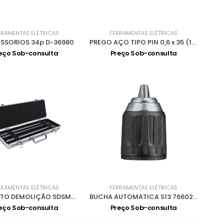
RRAMENTAS ELÉTRICAS
FERRAMENTAS ELÉTRICAS
ESSORIOS 34p D-36980
PREGO AÇO TIPO PIN 0,6 x 35 (10000) F-31854
eço Sob-consulta
Preço Sob-consulta
RRAMENTAS ELÉTRICAS
FERRAMENTAS ELÉTRICAS
CONJUNTO DEMOLIÇÃO SDSMAX D-42450
BUCHA AUTOMATICA S13 766027-7
eço Sob-consulta
Preço Sob-consulta