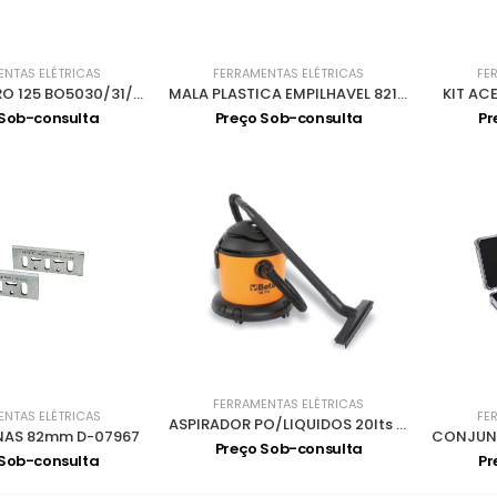
ENTAS ELÉTRICAS
FERRAMENTAS ELÉTRICAS
FE
PRATO VELCRO 125 BO5030/31/40/41 743081-8
MALA PLASTICA EMPILHAVEL 821550-0
KIT AC
 Sob-consulta
Preço Sob-consulta
Pr
FERRAMENTAS ELÉTRICAS
ENTAS ELÉTRICAS
FE
ASPIRADOR PO/LIQUIDOS 20lts 1200W 1870
NAS 82mm D-07967
Preço Sob-consulta
 Sob-consulta
Pr