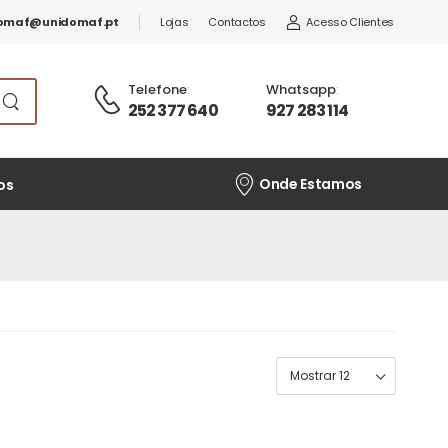
omaf@unidomaf.pt
Lojas
Contactos
Acesso Clientes
Telefone
:
Whatsapp
:
252 377 640
927 283 114
Onde Estamos
os