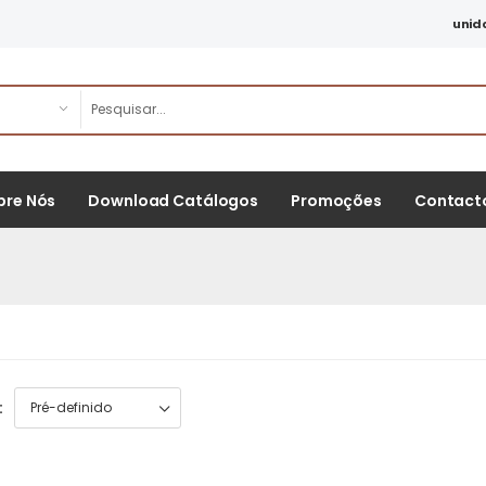
unid
bre Nós
Download Catálogos
Promoções
Contact
: