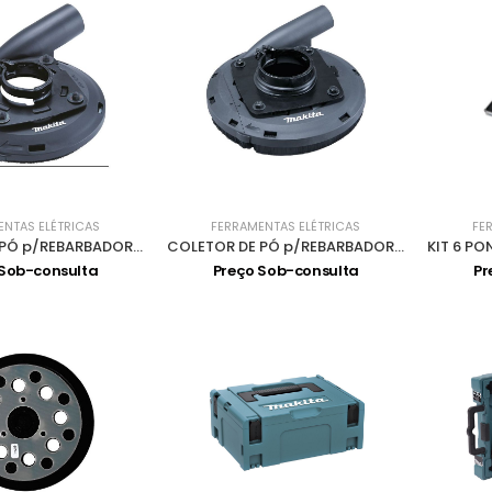
ENTAS ELÉTRICAS
FERRAMENTAS ELÉTRICAS
FE
COLETOR DE PÓ p/REBARBADORA 180 195385-8
COLETOR DE PÓ p/REBARBADORA 115/125 195239-9
 Sob-consulta
Preço Sob-consulta
Pr