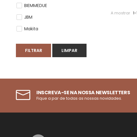
BIEMMEDUE
A mostrar
1-
JBM
Makita
FILTRAR
LIMPAR
INSCREVA-SE NA NOSSA NEWSLETTERS
Fique a par de todas as nossas novidades.