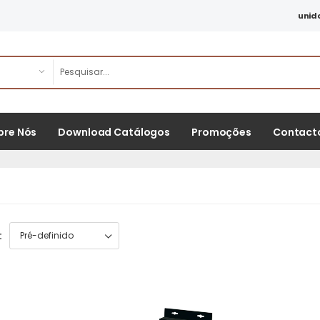
unid
bre Nós
Download Catálogos
Promoções
Contact
: