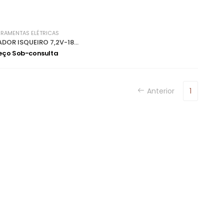
RRAMENTAS ELÉTRICAS
CARREGADOR ISQUEIRO 7,2V-18V DC18SE 194622-7
eço Sob-consulta
Anterior
1