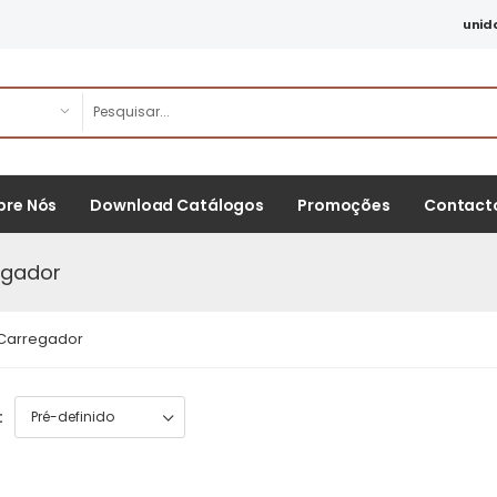
unid
bre Nós
Download Catálogos
Promoções
Contact
egador
Carregador
: