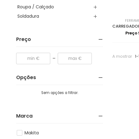
Roupa / Calçado
Soldadura
FERRAM
Preço
Preço
A mostrar
1-
-
Opções
Sem opções a filtrar.
Marca
Makita