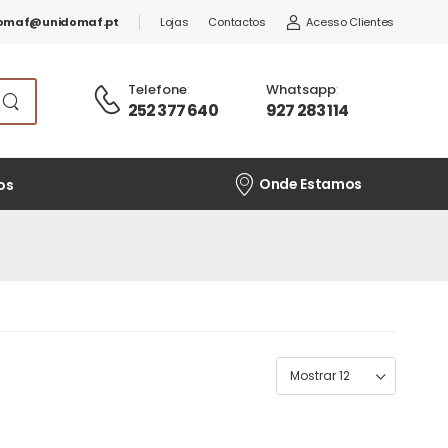
omaf@unidomaf.pt
Lojas
Contactos
Acesso Clientes
Telefone
:
Whatsapp
:
252 377 640
927 283 114
Onde Estamos
os