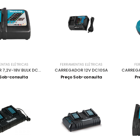
ENTAS ELÉTRICAS
FERRAMENTAS ELÉTRICAS
FE
CARREGADOR 7,2V-18V BULK DC18RC 630718-5
CARREGADOR 12V DC10SA
 Sob-consulta
Preço Sob-consulta
Pr