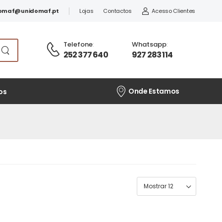
omaf@unidomaf.pt
Lojas
Contactos
Acesso Clientes
Telefone
:
Whatsapp
:
252 377 640
927 283 114
Onde Estamos
os