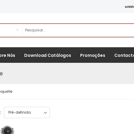
unid
bre Nós
Download Catálogos
Promoções
Contact
e
oquete
: