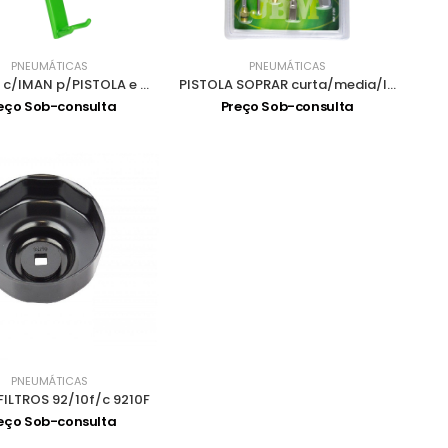
PNEUMÁTICAS
PNEUMÁTICAS
SUPORTE c/IMAN p/PISTOLA e CH 51341
PISTOLA SOPRAR curta/media/longa 51383
eço Sob-consulta
Preço Sob-consulta
PNEUMÁTICAS
ILTROS 92/10f/c 9210F
eço Sob-consulta