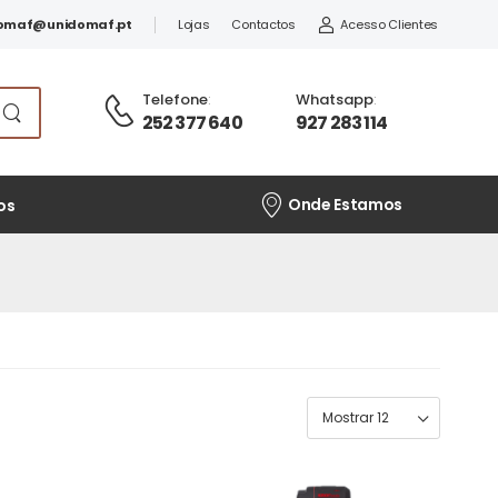
omaf@unidomaf.pt
Lojas
Contactos
Acesso Clientes
Telefone
:
Whatsapp
:
252 377 640
927 283 114
Onde Estamos
os