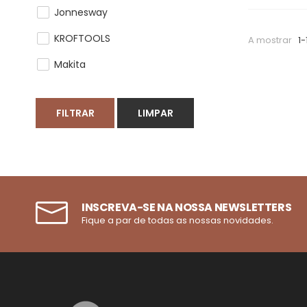
Jonnesway
KROFTOOLS
A mostrar
1-
Makita
FILTRAR
LIMPAR
INSCREVA-SE NA NOSSA NEWSLETTERS
Fique a par de todas as nossas novidades.