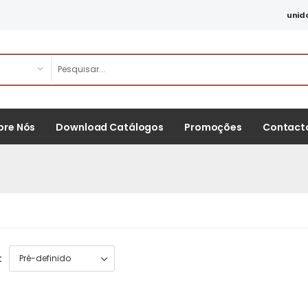
unid
bre Nós
Download Catálogos
Promoções
Contact
: