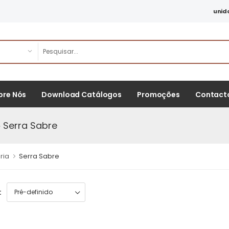
unid
bre Nós
Download Catálogos
Promoções
Contact
 Serra Sabre
ria
Serra Sabre
: