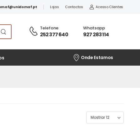
omaf@unidomaf.pt
Lojas
Contactos
Acesso Clientes
Telefone
:
Whatsapp
:
252 377 640
927 283 114
Onde Estamos
os