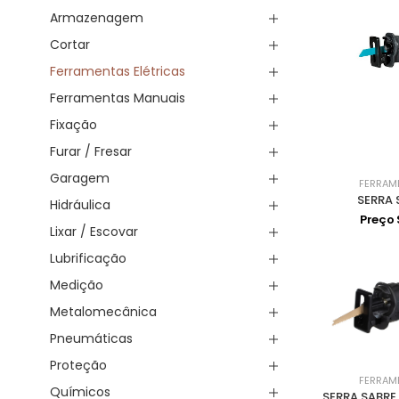
Armazenagem
Cortar
Ferramentas Elétricas
Ferramentas Manuais
Fixação
Furar / Fresar
Garagem
FERRAM
SERRA 
Hidráulica
Preço
Lixar / Escovar
Lubrificação
Medição
Metalomecânica
Pneumáticas
Proteção
FERRAM
Químicos