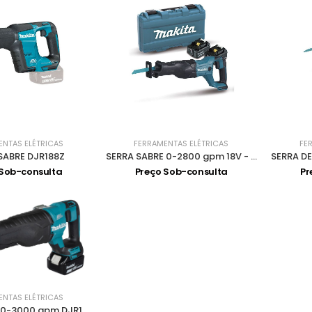
ENTAS ELÉTRICAS
FERRAMENTAS ELÉTRICAS
FE
SABRE DJR188Z
SERRA SABRE 0-2800 gpm 18V - 5.0Ah DJR186RTE
 Sob-consulta
Preço Sob-consulta
Pr
ENTAS ELÉTRICAS
SERRA SABRE 0-3000 gpm DJR187Z