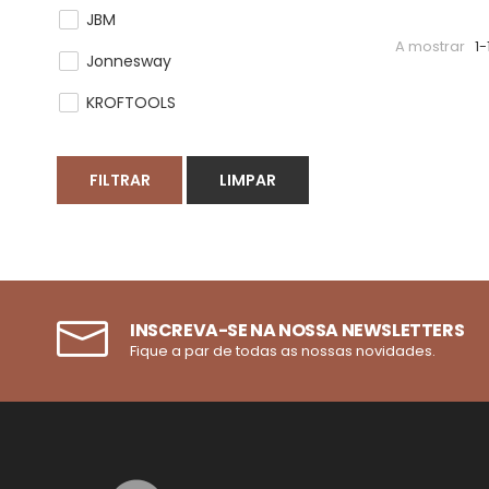
JBM
A mostrar
1-
Jonnesway
KROFTOOLS
FILTRAR
LIMPAR
INSCREVA-SE NA NOSSA NEWSLETTERS
Fique a par de todas as nossas novidades.