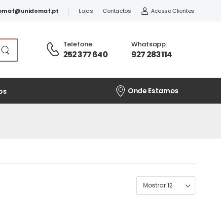
omaf@unidomaf.pt
Lojas
Contactos
Acesso Clientes
Telefone
:
Whatsapp
:
252 377 640
927 283 114
Onde Estamos
os