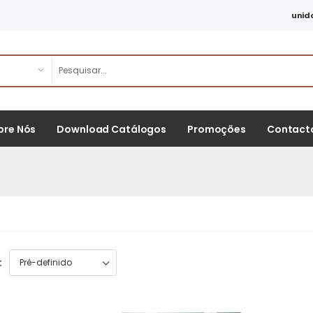
unid
bre Nós
Download Catálogos
Promoções
Contact
: