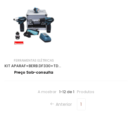
FERRAMENTAS ELÉTRICAS
KIT APARAF+BERB.DF330+TD090 10.8Vx3 1.3A LCT303X1
Preço Sob-consulta
A mostrar
1-12 de 1
Produtos
Anterior
1