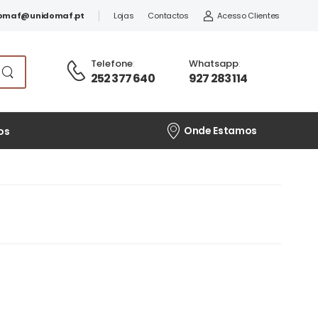
omaf@unidomaf.pt
Lojas
Contactos
Acesso Clientes
Telefone
:
Whatsapp
:
252 377 640
927 283 114
Onde Estamos
os