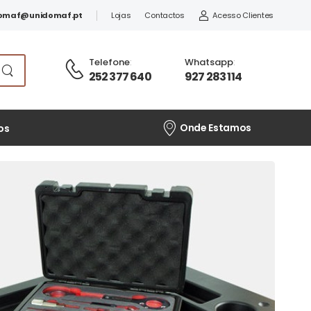
omaf@unidomaf.pt
Lojas
Contactos
Acesso Clientes
Telefone
:
Whatsapp
:
252 377 640
927 283 114
Onde Estamos
os