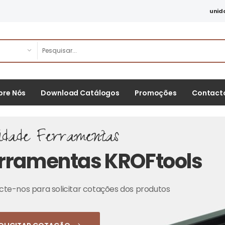
unid
bre Nós
Download Catálogos
Promoções
Contact
idade Ferramentas
rramentas KROFtools
te-nos para solicitar cotações dos produtos