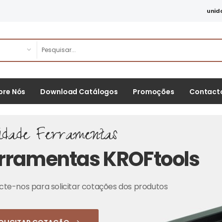
unid
bre Nós
Download Catálogos
Promoções
Contact
idade Ferramentas
rramentas KROFtools
te-nos para solicitar cotações dos produtos