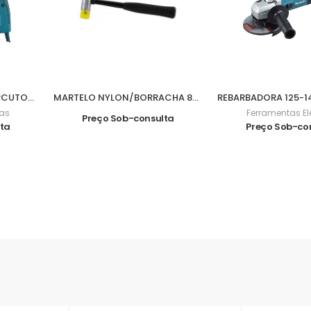
BERBEQUIM 13-680W PERCUTOR HP1641
MARTELO NYLON/BORRACHA 840grs M07016
cas
Ferramentas El
Preço Sob-consulta
lta
Preço Sob-co