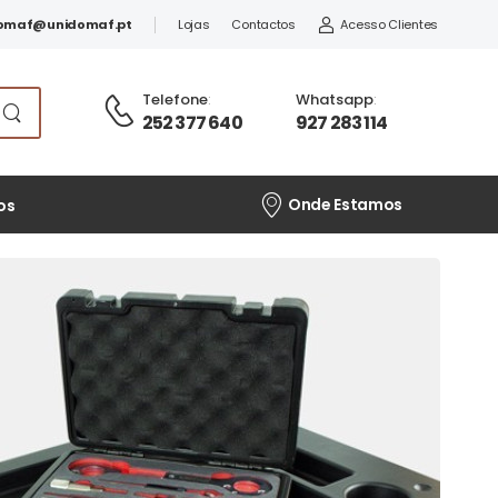
omaf@unidomaf.pt
Lojas
Contactos
Acesso Clientes
Telefone
:
Whatsapp
:
252 377 640
927 283 114
Onde Estamos
os