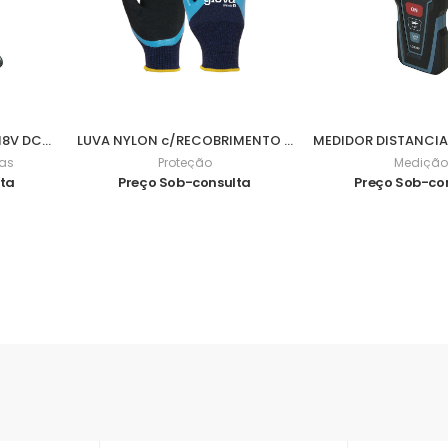
CARRO DE MÃO JARDIM 18V DCU180Z
LUVA NYLON c/RECOBRIMENTO NITRILO FOAM 3/4 9 - 0701057
cas
Proteção
Medição
lta
Preço Sob-consulta
Preço Sob-co