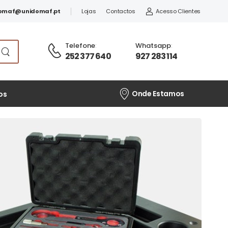
omaf@unidomaf.pt
Lojas
Contactos
Acesso Clientes
Telefone
:
Whatsapp
:
252 377 640
927 283 114
Onde Estamos
os