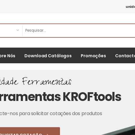
unid
bre Nós
Download Catálogos
Promoções
Contact
idade Ferramentas
rramentas KROFtools
te-nos para solicitar cotações dos produtos