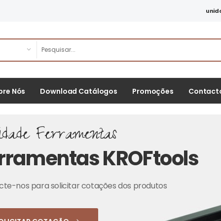
unid
bre Nós
Download Catálogos
Promoções
Contact
idade Ferramentas
rramentas KROFtools
te-nos para solicitar cotações dos produtos