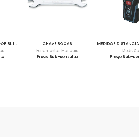
BERBEQUIM APARAFUSADOR BL 18V 62Nm DDF482Z
CHAVE BOCAS
cas
Ferramentas Manuais
Medição
lta
Preço Sob-consulta
Preço Sob-co