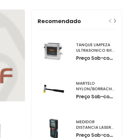
Recomendado
TANQUE LIMPEZA
ULTRASONICO 6lts
1895-6
Preço Sob-consulta
MARTELO
NYLON/BORRACHA
840grs M07016
Preço Sob-consulta
MEDIDOR
DISTANCIA LASER
LD030P
Preço Sob-consulta