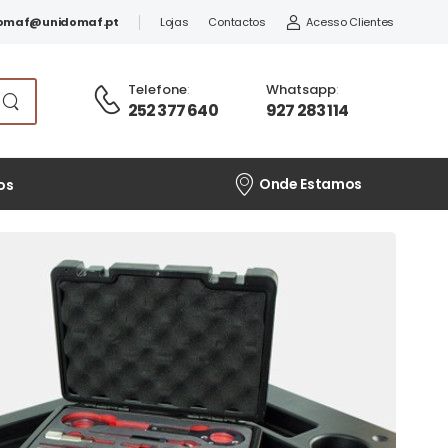
omaf@unidomaf.pt
Lojas
Contactos
Acesso Clientes
Telefone
:
Whatsapp
:
252 377 640
927 283 114
Onde Estamos
os