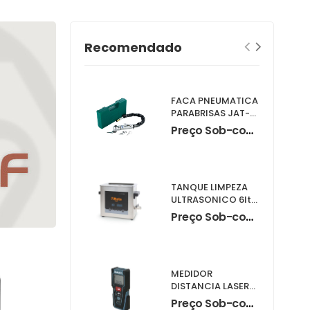
Recomendado
FACA PNEUMATICA
PARABRISAS JAT-
6441K
Preço Sob-consulta
TANQUE LIMPEZA
ULTRASONICO 6lts
1895-6
Preço Sob-consulta
MEDIDOR
DISTANCIA LASER
LD030P
Preço Sob-consulta