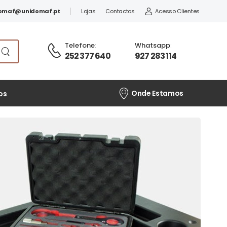
omaf@unidomaf.pt
Lojas
Contactos
Acesso Clientes
Telefone
:
Whatsapp
:
252 377 640
927 283 114
Onde Estamos
os