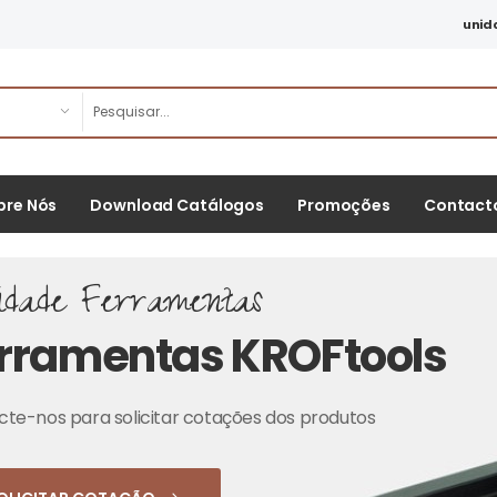
unid
bre Nós
Download Catálogos
Promoções
Contact
idade Ferramentas
rramentas KROFtools
te-nos para solicitar cotações dos produtos