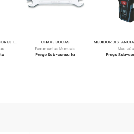
BERBEQUIM APARAFUSADOR BL 18V 62Nm DDF482Z
CHAVE BOCAS
cas
Ferramentas Manuais
Medição
lta
Preço Sob-consulta
Preço Sob-co