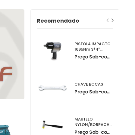
Recomendado
PISTOLA IMPACTO
1695Nm 3/4"
1928DA
Preço Sob-consulta
CHAVE BOCAS
Preço Sob-consulta
MARTELO
NYLON/BORRACHA
840grs M07016
Preço Sob-consulta