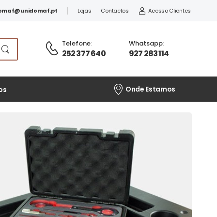
omaf@unidomaf.pt
Lojas
Contactos
Acesso Clientes
Telefone
:
Whatsapp
:
252 377 640
927 283 114
Onde Estamos
os