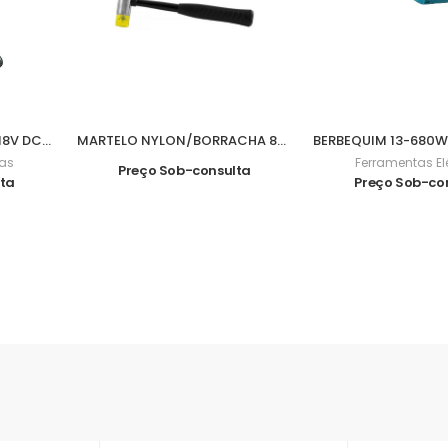
CARRO DE MÃO JARDIM 18V DCU180Z
MARTELO NYLON/BORRACHA 840grs M07016
cas
Ferramentas El
Preço Sob-consulta
lta
Preço Sob-co