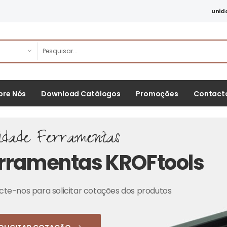
unid
bre Nós
Download Catálogos
Promoções
Contact
idade Ferramentas
rramentas KROFtools
te-nos para solicitar cotações dos produtos