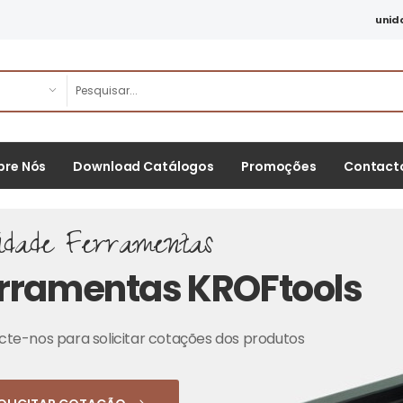
unid
bre Nós
Download Catálogos
Promoções
Contact
idade Ferramentas
rramentas KROFtools
te-nos para solicitar cotações dos produtos