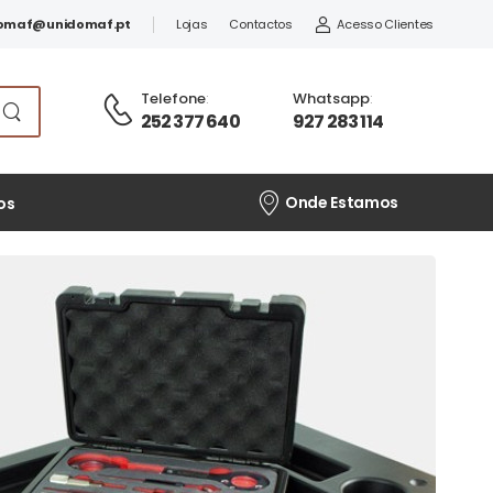
omaf@unidomaf.pt
Lojas
Contactos
Acesso Clientes
Telefone
:
Whatsapp
:
252 377 640
927 283 114
Onde Estamos
os