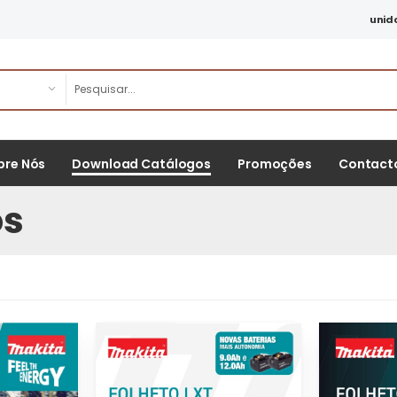
unid
bre Nós
Download Catálogos
Promoções
Contact
os