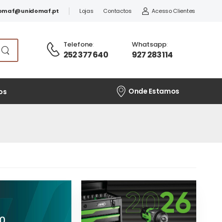
omaf@unidomaf.pt
Lojas
Contactos
Acesso Clientes
Telefone
:
Whatsapp
:
252 377 640
927 283 114
Onde Estamos
os